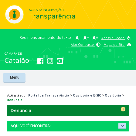
ACESSO A INFORMAÇÃO E
Transparência
Redimensionamento do texto
Acessibilidade
Alto Contraste
Mapa do Site
CÂMARA DE
Catalão
Menu
Você está aqui:
Portal da Transparência
>
Ouvidoria e E-SIC
>
Ouvidoria
>
Denúncia
Denúncia
AQUI VOCÊ ENCONTRA: