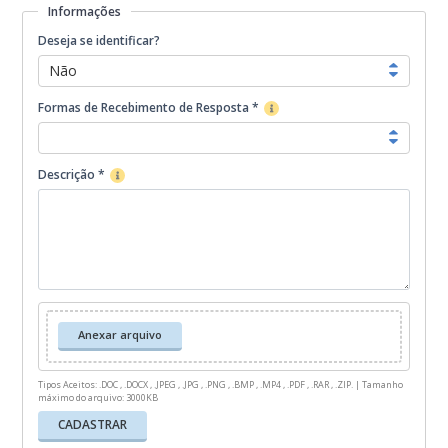
Denúncia
Informações
Deseja se identificar?
Não
Formas de Recebimento de Resposta *
Descrição *
Anexar arquivo
Tipos Aceitos: .DOC , .DOCX , .JPEG , .JPG , .PNG , .BMP , .MP4 , .PDF , .RAR , .ZIP. | Tamanho
máximo do arquivo: 3000KB
CADASTRAR