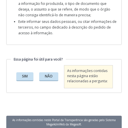
a informação foi produzida, o tipo de documento que
deseja, o assunto a que se refere, de modo que o órgão
não consiga identificá-lo de maneira precisa;
Evite informar seus dados pessoais, ou citar informações de
terceiros, no campo dedicado à descrição do pedido de
acesso à informação.
Essa página foi útil para você?
Essa página foi útil para você?
As informações contidas
nesta página estão
SIM
NÃO
relacionadas a pergunta:
As informações contidas neste Portal da Transparência são geradas pelo Sistema
MegaAdmWeb da Megasoft.